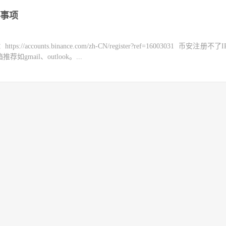
事项
counts.binance.com/zh-CN/register?ref=16003031 币安注册不
mail、outlook。...