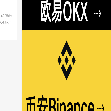
赞(
0
)
了IP地址用