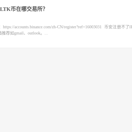
LTK币在哪交易所？
counts.binance.com/zh-CN/register?ref=16003031 币安注册不
mail、outlook。...