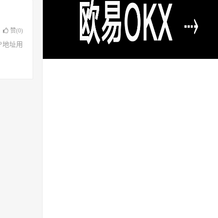
赞(
0
)
了IP地址用