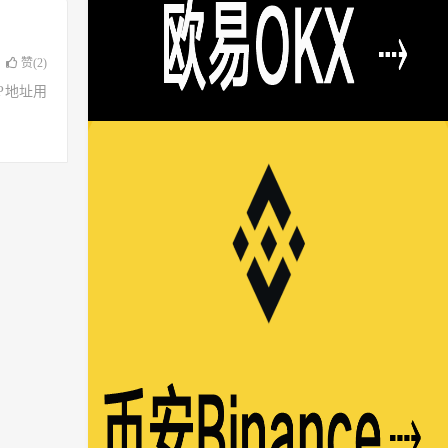
赞(
2
)
了IP地址用