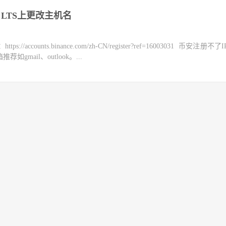
04 LTS上更改主机名
counts.binance.com/zh-CN/register?ref=16003031 币安注册不
mail、outlook。...