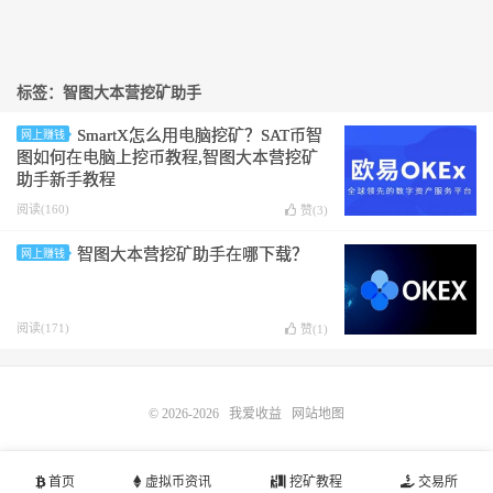
标签：智图大本营挖矿助手
SmartX怎么用电脑挖矿？SAT币智
网上赚钱
图如何在电脑上挖币教程,智图大本营挖矿
助手新手教程
阅读(160)
赞(
3
)
智图大本营挖矿助手在哪下载？
网上赚钱
阅读(171)
赞(
1
)
© 2026-2026
我爱收益
网站地图
首页
虚拟币资讯
挖矿教程
交易所