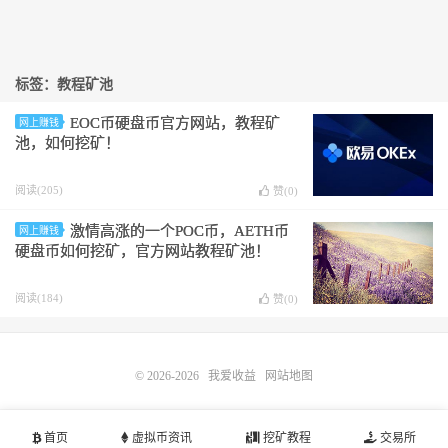
标签：教程矿池
EOC币硬盘币官方网站，教程矿
网上赚钱
池，如何挖矿！
阅读(205)
赞(
0
)
激情高涨的一个POC币，AETH币
网上赚钱
硬盘币如何挖矿，官方网站教程矿池！
阅读(184)
赞(
0
)
© 2026-2026
我爱收益
网站地图
首页
虚拟币资讯
挖矿教程
交易所