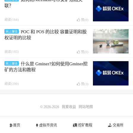
联？
阅读(164)
赞(
0
)
POC 和 POS 的比较 容量证明和股
网上赚钱
权证明的比较
阅读(185)
赞(
0
)
什么是 Gminer?如何使用Gminer挖
网上赚钱
矿的方法和教程
阅读(200)
赞(
3
)
© 2026-2026
我爱收益
网站地图
首页
虚拟币资讯
挖矿教程
交易所