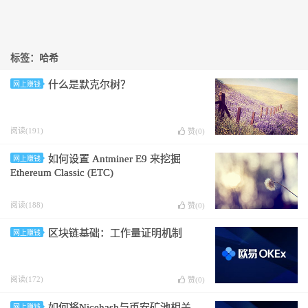
标签：哈希
什么是默克尔树？
网上赚钱
阅读(191)
赞(
0
)
如何设置 Antminer E9 来挖掘
网上赚钱
Ethereum Classic (ETC)
阅读(188)
赞(
0
)
区块链基础：工作量证明机制
网上赚钱
阅读(172)
赞(
0
)
如何将Nicehash与币安矿池相关
网上赚钱