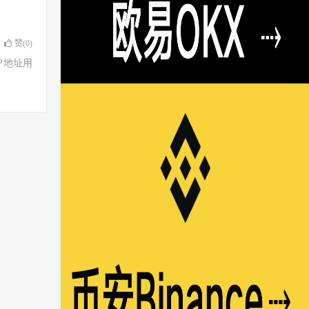
赞(
0
)
了IP地址用