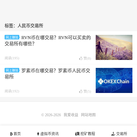
标签：人民币交易所
RVN币在哪交易？RVN可以买卖的
网上赚钱
交易所有哪些？
阅读(195)
赞(
8
)
罗素币在哪交易？罗素币人民币交
网上赚钱
易所
阅读(192)
赞(
5
)
© 2026-2026
我爱收益
网站地图
首页
虚拟币资讯
挖矿教程
交易所