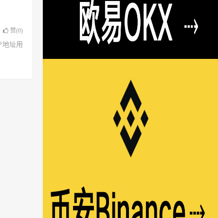
赞(
0
)
了IP地址用